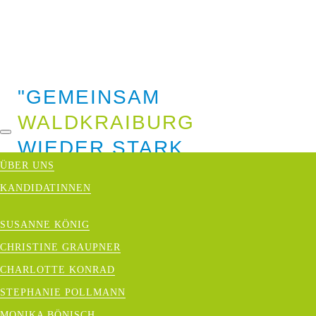
"GEMEINSAM
WALDKRAIBURG
WIEDER STARK
ÜBER UNS
MACHEN!"
KANDIDATINNEN
Als Ihr Bürgermeisterkandidat setze ich mich
SUSANNE KÖNIG
entschlossen für die Zukunft Waldkraiburgs
CHRISTINE GRAUPNER
ein. Unsere Stadt soll ein Ort sein, an dem
CHARLOTTE KONRAD
wir gerne leben, uns sicher fühlen und
STEPHANIE POLLMANN
gemeinsam etwas bewegen. Mit
MONIKA BÖNISCH