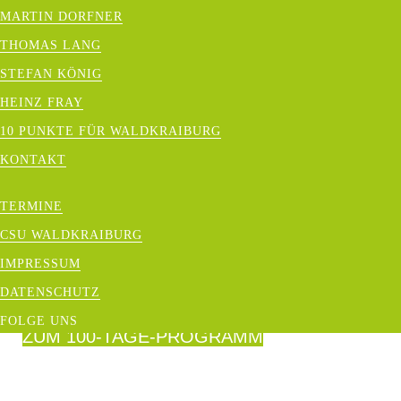
MARTIN DORFNER
MACHEN!"
THOMAS LANG
Als Ihr Bürgermeisterkandidat setze ich mich
STEFAN KÖNIG
HEINZ FRAY
entschlossen für die Zukunft Waldkraiburgs
10 PUNKTE FÜR WALDKRAIBURG
ein. Unsere Stadt soll ein Ort sein, an dem
KONTAKT
wir gerne leben, uns sicher fühlen und
gemeinsam etwas bewegen. Mit
TERMINE
Verantwortung und Weitblick möchte ich
CSU WALDKRAIBURG
Waldkraiburg voranbringen.
- Euer Emil
IMPRESSUM
Kirchmeier
DATENSCHUTZ
FOLGE UNS
ZUM 100-TAGE-PROGRAMM