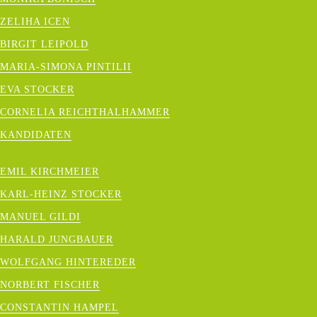
Verantwortung und Weitblick möchte ich
ZELIHA ICEN
Waldkraiburg voranbringen.
- Euer Emil
BIRGIT LEIPOLD
Kirchmeier
MARIA-SIMONA PINTILII
EVA STOCKER
ZUM 100-TAGE-PROGRAMM
CORNELIA REICHTHALHAMMER
KANDIDATEN
EMIL KIRCHMEIER
KARL-HEINZ STOCKER
MANUEL GILDI
HARALD JUNGBAUER
"GEMEINSAM
WOLFGANG HINTEREDER
WALDKRAIBURG
NORBERT FISCHER
WIEDER STARK
CONSTANTIN HAMPEL